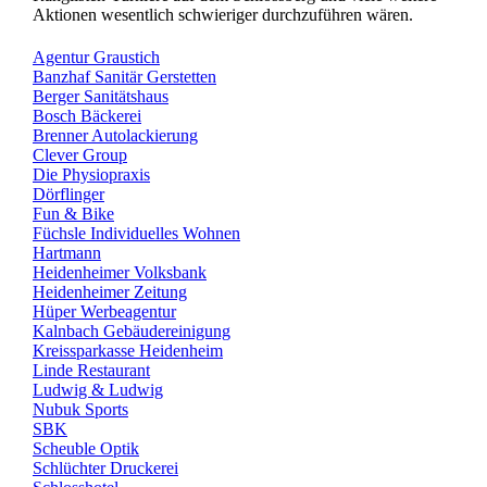
Aktionen wesentlich schwieriger durchzuführen wären.
Agentur Graustich
Banzhaf Sanitär Gerstetten
Berger Sanitätshaus
Bosch Bäckerei
Brenner Autolackierung
Clever Group
Die Physiopraxis
Dörflinger
Fun & Bike
Füchsle Individuelles Wohnen
Hartmann
Heidenheimer Volksbank
Heidenheimer Zeitung
Hüper Werbeagentur
Kalnbach Gebäudereinigung
Kreissparkasse Heidenheim
Linde Restaurant
Ludwig & Ludwig
Nubuk Sports
SBK
Scheuble Optik
Schlüchter Druckerei