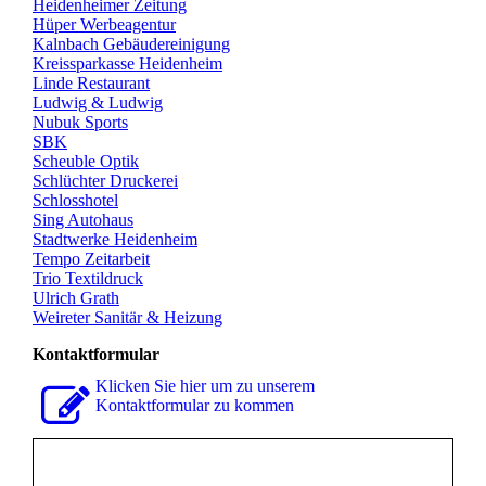
Heidenheimer Zeitung
Hüper Werbeagentur
Kalnbach Gebäudereinigung
Kreissparkasse Heidenheim
Linde Restaurant
Ludwig & Ludwig
Nubuk Sports
SBK
Scheuble Optik
Schlüchter Druckerei
Schlosshotel
Sing Autohaus
Stadtwerke Heidenheim
Tempo Zeitarbeit
Trio Textildruck
Ulrich Grath
Weireter Sanitär & Heizung
Kontaktformular
Klicken Sie hier um zu unserem
Kon­takt­for­mu­lar zu kommen