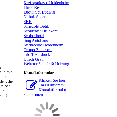
Kreissparkasse Heidenheim
Linde Restaurant
Ludwig & Ludwig
Nubuk Sports
SBK
Scheuble Optik
Schlüchter Druckerei
Schlosshotel
Sing Autohaus
Stadtwerke Heidenheim
Tempo Zeitarbeit
Trio Textildruck
Ulrich Grath
n.
Weireter Sanitär & Heizung
r
alle mit
Kontaktformular
lubs
Klicken Sie hier
den; die
um zu unserem
hreiben
Kon­takt­for­mu­lar
wären.
zu kommen
elen!