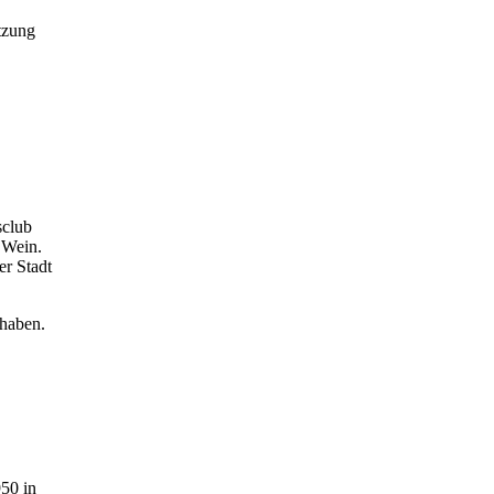
tzung
sclub
 Wein.
er Stadt
 haben.
50 in