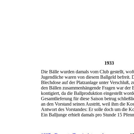
1933
Die Bälle wurden damals vom Club gestellt, wofü
Jugendliche waren von diesem Ballgeld befreit. D
Blechdose auf der Platzanlage unter Verschluß, zu
den Bällen zusammenhängende Fragen war der Ba
kontigiert, da die Ballproduktion eingestellt wo
Gesamtlieferung für diese Saison betrug schließ
an den Vorstand seinen Austritt, weil ihm die Ko
Antwort des Vorstandes: Er solle doch um die Ko
Ein Balljunge erhielt damals pro Stunde 15 Pfenn