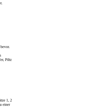
r.
 bevor.
m
r, Piltz
tze 1, 2
u einer