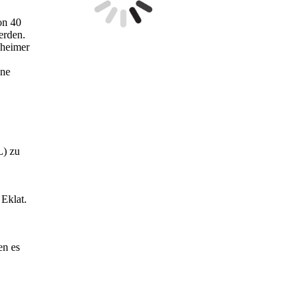
on 40
erden.
nheimer
ine
L) zu
Eklat.
en es