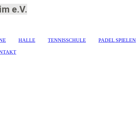
m e.V.
NE
HALLE
TENNISSCHULE
PADEL SPIELEN
NTAKT