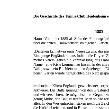
Die Geschichte des Tennis-Club Heidenheim e
1885
Hanns Voith, der 1885 als Sohn des Firmengründ
über die ersten „Ballwechsel” im eigenen Garten
„Dagegen kam etwas ganz Neues zu uns, das mich 
Eine junge Engländerin aus Indien, die längere Z
meines Vaters, gaben die Veranlassung, aus Frank
Name - eine Kiste kommen zu lassen, in der all
Bälle, sowie ein Büchlein mit den Spielregeln. E
neuen Garten wurde hergerichtet, das Netz gespa
im feuchten Klima Englands gewachsener, sorgsam
Albwiese. Die Bälle sprangen von den Grasbüsch
und wir versuchten, sie möglichst dem Gegner zu
genug Mühe, den Ball zu treffen. Man spielte 
alles. In den Westentaschen staken noch die Zeic
die Knöchel reichten, und in Blusen mit riesigen