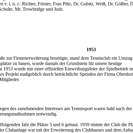
v. l. n. r.: Richter, Förster, Frau Piltz, Dr. Gubitz, Weiß, Dr. Gößler, D
 Schulte, Mr. Trowbridge und Josh.
1953
aße zur Firmenerweiterung benötigte, stand dem Tennisclub ein Umzug
plätze zu bauen, wurde damals der Grundstein für unsere heutige
1953 wurde mir einer offiziellen Einweihungsfeier der Spielbetrieb i
 Projekt maßgeblich durch beträchtliche Spenden der Firma Oberdorfe
Mitglieder.
gen des zunehmenden Interesses am Tennissport waren bald nach der
iterungsmaßnahmen notwendig.
olgenden Jahr die Plätze 5 und 6 gebaut. 1959 rüstete der Club die Plä
u der Clubanlage war mit der Erweiterung des Clubhauses und dem Anba