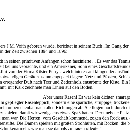
.V.
ers J.M. Voith geboren wurde, berichtet in seinem Buch „Im Gang der 
 in der Zeit zwischen 1894 und 1896:
in seinen primitiven Anfängen schon faszinierte ... Es war das Tennis
eit bei uns vebrachte, und ein Amerikaner, Sohn eines Geschäftsfreund
furt von der Firma Küster Perry - welch interessant klingender ausländ
e notwendigen Geräte zusammengepackt lagen: Netz und Pfosten, Schlä
in erregender Duft nach Teer und Zedernholz entströmte der Kiste. Ein 
nnt, mit Kalk zeichnete man Linien auf den Boden.
Aber unser Rasen! Es war kein dichter, smarag
 gepflegter Rasenteppich, sondern eine spärliche, struppige, trockene
eln unberechenbar nach allen Richtungen ab. Sie flogen hoch durch di
zuspielen, damit wir wenigstens etwas Spaß hatten. Der unebene Platz
wie man war. Die Herren, vom Geschäft kommend, zogen den Rock aus, 
henstifte. Die Damen spielten mit großen Strohhüten, mit Röcken, die b
 Schinkenärmeln, wie man sie damals zu tragen pflegte.”