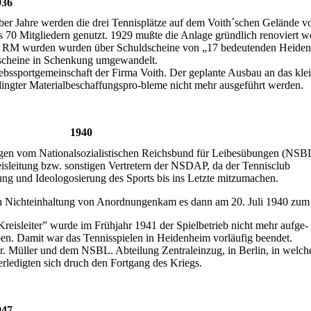
936
er Jahre werden die drei Tennisplätze auf dem Voith´schen Gelände v
s 70 Mitgliedern genutzt. 1929 mußte die Anlage gründlich renoviert w
0 RM wurden wurden über Schuldscheine von „17 bedeutenden Heide
ldscheine in Schenkung umgewandelt.
iebssportgemeinschaft der Firma Voith. Der geplante Ausbau an das kle
dingter Materialbeschaffungspro-bleme nicht mehr ausgeführt werden.
1940
ngen vom Nationalsozialistischen Reichsbund für Leibesübungen (NSB
leitung bzw. sonstigen Vertretern der NSDAP, da der Tennisclub
erung und Ideologosierung des Sports bis ins Letzte mitzumachen.
 Nichteinhaltung von Anordnungenkam es dann am 20. Juli 1940 zum 
eisleiter” wurde im Frühjahr 1941 der Spielbetrieb nicht mehr aufge-
n. Damit war das Tennisspielen in Heidenheim vorläufig beendet.
. Müller und dem NSBL. Abteilung Zentraleinzug, in Berlin, in welch
rledigten sich druch den Fortgang des Kriegs.
947