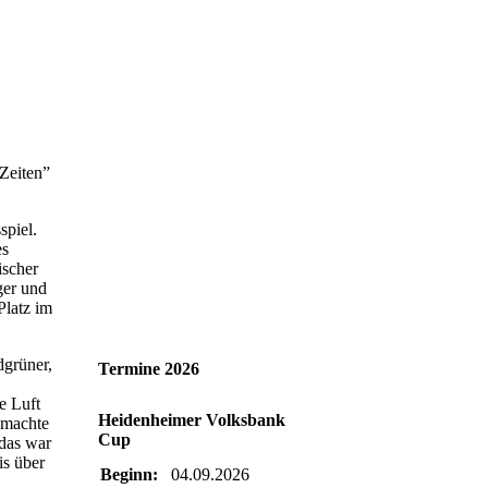
Zeiten”
spiel.
es
ischer
ger und
Platz im
dgrüner,
Termine 2026
e Luft
Heidenheimer Volksbank
 machte
Cup
das war
is über
Beginn:
04.09.2026