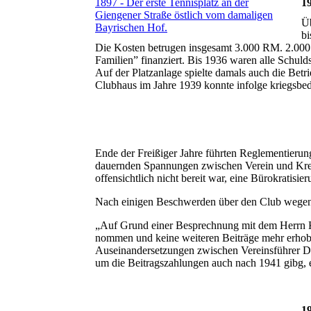
1897 - Der erste Tennisplatz an der
1
Giengener Straße östlich vom damaligen
Üb
Bayrischen Hof.
bi
Die Kosten betrugen insgesamt 3.000 RM. 2.00
Familien” finanziert. Bis 1936 waren alle Schu
Auf der Platzanlage spielte damals auch die Betr
Clubhaus im Jahre 1939 konnte infolge kriegsbe
Ende der Freißiger Jahre führten Reglementieru
dauernden Spannungen zwischen Verein und Kreis
offensichtlich nicht bereit war, eine Bürokratisi
Nach einigen Beschwerden über den Club wegen
„Auf Grund einer Besprechnung mit dem Herrn Kr
nommen und keine weiteren Beiträge mehr erhobe
Auseinandersetzungen zwischen Vereinsführer Dr
um die Beitragszahlungen auch nach 1941 gibg, e
1