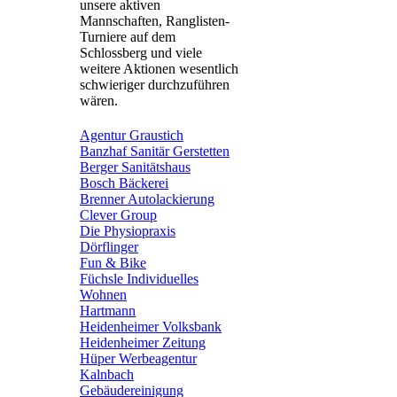
unsere aktiven
Mannschaften, Ranglisten-
Turniere auf dem
Schlossberg und viele
weitere Aktionen wesentlich
schwieriger durchzuführen
wären.
Agentur Graustich
Banzhaf Sanitär Gerstetten
Berger Sanitätshaus
Bosch Bäckerei
Brenner Autolackierung
Clever Group
Die Physiopraxis
Dörflinger
Fun & Bike
Füchsle Individuelles
Wohnen
Hartmann
Heidenheimer Volksbank
Heidenheimer Zeitung
Hüper Werbeagentur
Kalnbach
Gebäudereinigung