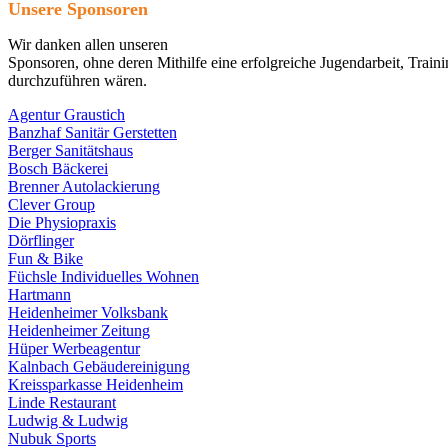
Unsere Sponsoren
Wir danken allen unseren
Sponsoren, ohne deren Mithilfe eine erfolgreiche Jugendarbeit, Train
durchzuführen wären.
Agentur Graustich
Banzhaf Sanitär Gerstetten
Berger Sanitätshaus
Bosch Bäckerei
Brenner Autolackierung
Clever Group
Die Physiopraxis
Dörflinger
Fun & Bike
Füchsle Individuelles Wohnen
Hartmann
Heidenheimer Volksbank
Heidenheimer Zeitung
Hüper Werbeagentur
Kalnbach Gebäudereinigung
Kreissparkasse Heidenheim
Linde Restaurant
Ludwig & Ludwig
Nubuk Sports