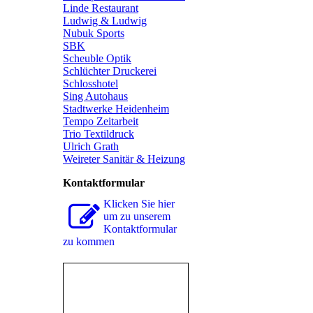
Linde Restaurant
Ludwig & Ludwig
Nubuk Sports
SBK
Scheuble Optik
Schlüchter Druckerei
Schlosshotel
Sing Autohaus
Stadtwerke Heidenheim
Tempo Zeitarbeit
Trio Textildruck
Ulrich Grath
Weireter Sanitär & Heizung
Kontaktformular
Klicken Sie hier
um zu unserem
Kon­takt­for­mu­lar
zu kommen