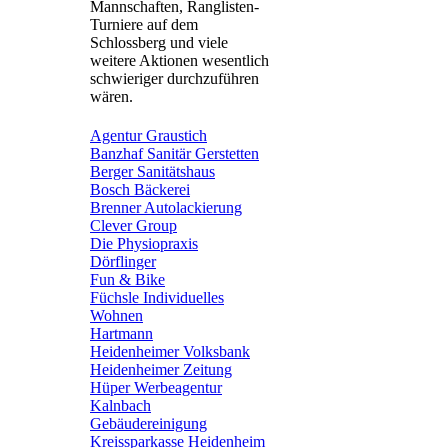
Mannschaften, Ranglisten-
Turniere auf dem
Schlossberg und viele
weitere Aktionen wesentlich
schwieriger durchzuführen
wären.
Agentur Graustich
Banzhaf Sanitär Gerstetten
Berger Sanitätshaus
Bosch Bäckerei
Brenner Autolackierung
Clever Group
Die Physiopraxis
Dörflinger
Fun & Bike
Füchsle Individuelles
Wohnen
Hartmann
Heidenheimer Volksbank
Heidenheimer Zeitung
Hüper Werbeagentur
Kalnbach
Gebäudereinigung
Kreissparkasse Heidenheim