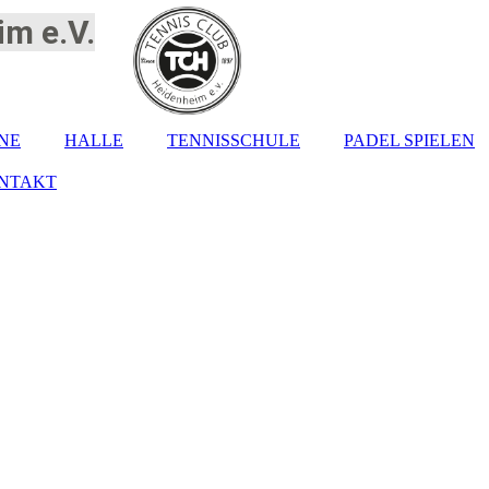
m e.V.
NE
HALLE
TENNISSCHULE
PADEL SPIELEN
NTAKT