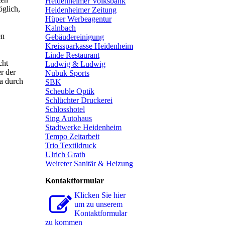
Heidenheimer Volksbank
öglich,
Heidenheimer Zeitung
Hüper Werbeagentur
Kalnbach
en
Gebäudereinigung
Kreissparkasse Heidenheim
Linde Restaurant
cht
Ludwig & Ludwig
r der
Nubuk Sports
wa durch
SBK
Scheuble Optik
Schlüchter Druckerei
Schlosshotel
Sing Autohaus
Stadtwerke Heidenheim
Tempo Zeitarbeit
Trio Textildruck
Ulrich Grath
Weireter Sanitär & Heizung
Kontaktformular
Klicken Sie hier
um zu unserem
Kon­takt­for­mu­lar
zu kommen