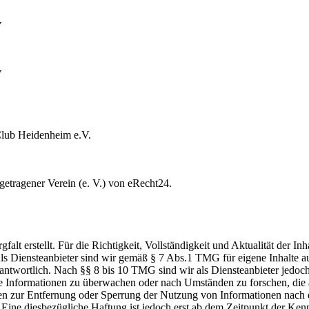
V
V
Club Heidenheim e.V.
getragener Verein (e. V.) von eRecht24.
alt erstellt. Für die Richtigkeit, Vollständigkeit und Aktualität der Inh
 Diensteanbieter sind wir gemäß § 7 Abs.1 TMG für eigene Inhalte a
antwortlich. Nach §§ 8 bis 10 TMG sind wir als Diensteanbieter jedoch
mde Informationen zu überwachen oder nach Umständen zu forschen, die 
gen zur Entfernung oder Sperrung der Nutzung von Informationen nach
 Eine diesbezügliche Haftung ist jedoch erst ab dem Zeitpunkt der Ken