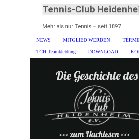
Tennis-Club Heidenhei
Mehr als nur Tennis – seit 1897
NEWS
MITGLIED WERDEN
TERMI
TCH Teamkleidung
DOWNLOAD
KO