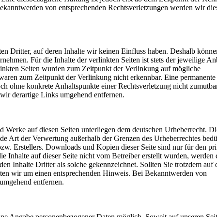
Bekanntwerden von entsprechenden Rechtsverletzungen werden wir die
n Dritter, auf deren Inhalte wir keinen Einfluss haben. Deshalb könne
ehmen. Für die Inhalte der verlinkten Seiten ist stets der jeweilige An
rlinkten Seiten wurden zum Zeitpunkt der Verlinkung auf mögliche
 waren zum Zeitpunkt der Verlinkung nicht erkennbar. Eine permanente
edoch ohne konkrete Anhaltspunkte einer Rechtsverletzung nicht zumutba
ir derartige Links umgehend entfernen.
 und Werke auf diesen Seiten unterliegen dem deutschen Urheberrecht. Di
jede Art der Verwertung außerhalb der Grenzen des Urheberrechtes bedü
zw. Erstellers. Downloads und Kopien dieser Seite sind nur für den pri
e Inhalte auf dieser Seite nicht vom Betreiber erstellt wurden, werden 
en Inhalte Dritter als solche gekennzeichnet. Sollten Sie trotzdem auf 
tten wir um einen entsprechenden Hinweis. Bei Bekanntwerden von
 umgehend entfernen.
ohne Angabe personenbezogener Daten möglich. Soweit auf unseren Sei