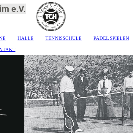
m e.V.
NE
HALLE
TENNISSCHULE
PADEL SPIELEN
NTAKT