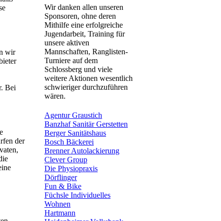
Wir danken allen unseren
se
Sponsoren, ohne deren
Mithilfe eine erfolgreiche
Jugendarbeit, Training für
unsere aktiven
Mannschaften, Ranglisten-
n wir
Turniere auf dem
bieter
Schlossberg und viele
weitere Aktionen wesentlich
schwieriger durchzuführen
r. Bei
wären.
Agentur Graustich
Banzhaf Sanitär Gerstetten
e
Berger Sanitätshaus
rfen der
Bosch Bäckerei
vaten,
Brenner Autolackierung
die
Clever Group
eine
Die Physiopraxis
Dörflinger
Fun & Bike
Füchsle Individuelles
Wohnen
Hartmann
ten