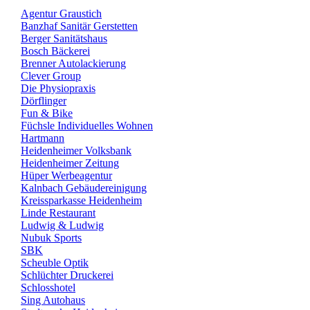
Agentur Graustich
Banzhaf Sanitär Gerstetten
Berger Sanitätshaus
Bosch Bäckerei
Brenner Autolackierung
Clever Group
Die Physiopraxis
Dörflinger
Fun & Bike
Füchsle Individuelles Wohnen
Hartmann
Heidenheimer Volksbank
Heidenheimer Zeitung
Hüper Werbeagentur
Kalnbach Gebäudereinigung
Kreissparkasse Heidenheim
Linde Restaurant
Ludwig & Ludwig
Nubuk Sports
SBK
Scheuble Optik
Schlüchter Druckerei
Schlosshotel
Sing Autohaus