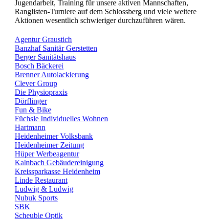
Jugendarbeit, Training für unsere aktiven Mannschaften,
Ranglisten-Turniere auf dem Schlossberg und viele weitere
Aktionen wesentlich schwieriger durchzuführen wären.
Agentur Graustich
Banzhaf Sanitär Gerstetten
Berger Sanitätshaus
Bosch Bäckerei
Brenner Autolackierung
Clever Group
Die Physiopraxis
Dörflinger
Fun & Bike
Füchsle Individuelles Wohnen
Hartmann
Heidenheimer Volksbank
Heidenheimer Zeitung
Hüper Werbeagentur
Kalnbach Gebäudereinigung
Kreissparkasse Heidenheim
Linde Restaurant
Ludwig & Ludwig
Nubuk Sports
SBK
Scheuble Optik