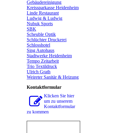
Gebäudereinigung
Kreissparkasse Heidenheim
Linde Restaurant
Ludwig & Ludwig
Nubuk Sports
SBK
Scheuble Optik
Schlüchter Druckerei
Schlosshotel
Sing Autohaus
Stadtwerke Heidenheim
Tempo Zeitarbeit
Trio Textildruck
Ulrich Grath
Weireter Sanitär & Heizung
Kontaktformular
Klicken Sie hier
um zu unserem
Kon­takt­for­mu­lar
zu kommen