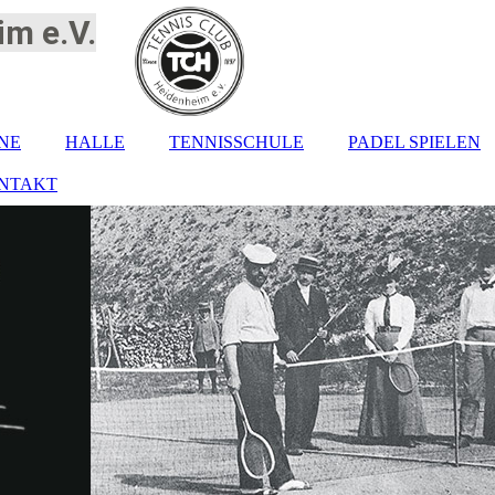
m e.V.
NE
HALLE
TENNISSCHULE
PADEL SPIELEN
NTAKT