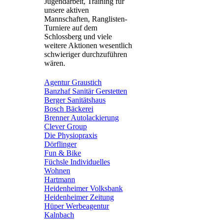
Jugendarbeit, Training für
unsere aktiven
Mannschaften, Ranglisten-
Turniere auf dem
Schlossberg und viele
weitere Aktionen wesentlich
schwieriger durchzuführen
wären.
Agentur Graustich
Banzhaf Sanitär Gerstetten
Berger Sanitätshaus
Bosch Bäckerei
Brenner Autolackierung
Clever Group
Die Physiopraxis
Dörflinger
Fun & Bike
Füchsle Individuelles
Wohnen
Hartmann
Heidenheimer Volksbank
Heidenheimer Zeitung
Hüper Werbeagentur
Kalnbach