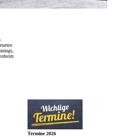
n
rtarten
inings,
denheim
Termine 2026