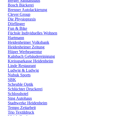
Berger Sanitätshaus
Bosch Bäckerei
Brenner Autolackierung
Clever Group
Die Physiopraxis
Dörflinger
Fun & Bike
Füchsle Individuelles Wohnen
Hartmann
Heidenheimer Volksbank
Heidenheimer Zeitung
Hüper Werbeagentur
Kalnbach Gebäudereinigung
Kreissparkasse Heidenheim
Linde Restaurant
Ludwig & Ludwig
Nubuk Sports
SBK
Scheuble Optik
Schlüchter Druckerei
Schlosshotel
Sing Autohaus
Stadtwerke Heidenheim
Tempo Zeitarbeit
Trio Textildruck