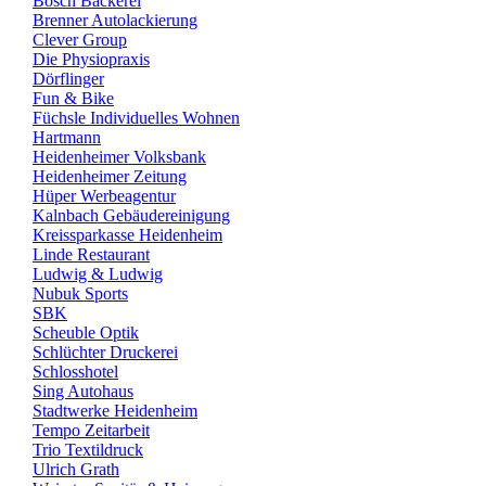
Bosch Bäckerei
Brenner Autolackierung
Clever Group
Die Physiopraxis
Dörflinger
Fun & Bike
Füchsle Individuelles Wohnen
Hartmann
Heidenheimer Volksbank
Heidenheimer Zeitung
Hüper Werbeagentur
Kalnbach Gebäudereinigung
Kreissparkasse Heidenheim
Linde Restaurant
Ludwig & Ludwig
Nubuk Sports
SBK
Scheuble Optik
Schlüchter Druckerei
Schlosshotel
Sing Autohaus
Stadtwerke Heidenheim
Tempo Zeitarbeit
Trio Textildruck
Ulrich Grath